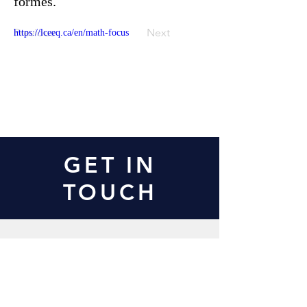
formes.
Previous
Next
https://lceeq.ca/en/math-focus
Contact Us
GET IN
TOUCH