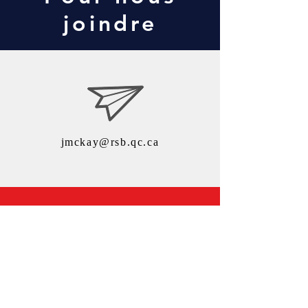
joindre
jmckay@rsb.qc.ca
ISN - Riverside School
Board