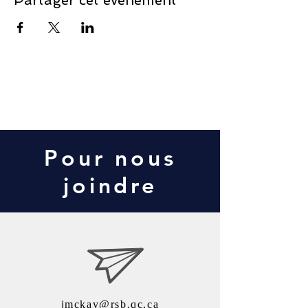
Partager cet événement
Contact Us
Pour nous
joindre
jmckay@rsb.qc.ca