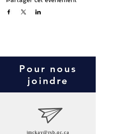
Partager cet événement
Contact Us
Pour nous
joindre
jmckay@rsb.qc.ca